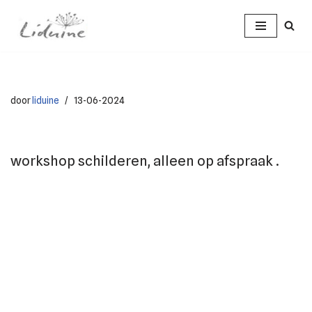
Ga
naar
de
inhoud
door
liduine
13-06-2024
workshop schilderen, alleen op afspraak .