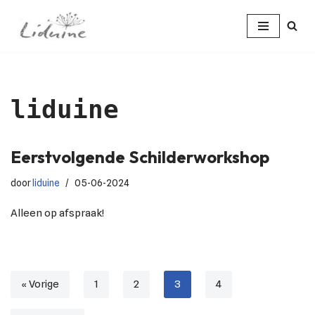
Ga
naar
de
inhoud
liduine
Eerstvolgende Schilderworkshop
door
liduine
05-06-2024
Alleen op afspraak!
« Vorige
1
2
3
4