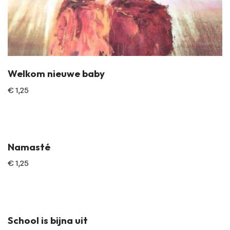
Welkom nieuwe baby
€
1,25
Namasté
€
1,25
School is bijna uit