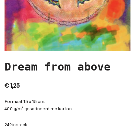
Dream from above
€
1,25
Formaat
15 x 15 cm.
400 g/m² gesatineerd mc karton
249 in stock