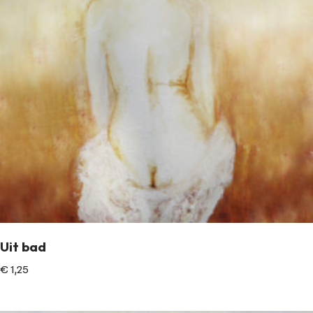
Uit bad
€
1,25