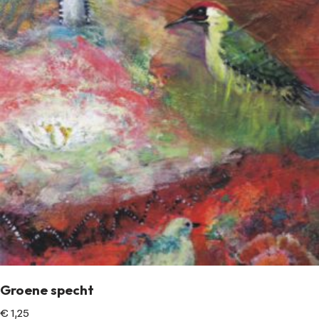
Groene specht
€
1,25