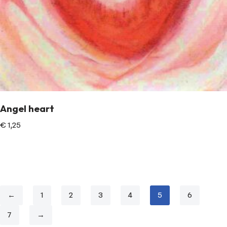
Angel heart
€
1,25
←
1
2
3
4
5
6
7
→