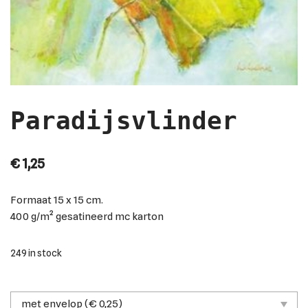
Paradijsvlinder
€
1,25
Formaat
15 x 15 cm.
400 g/m² gesatineerd mc karton
249 in stock