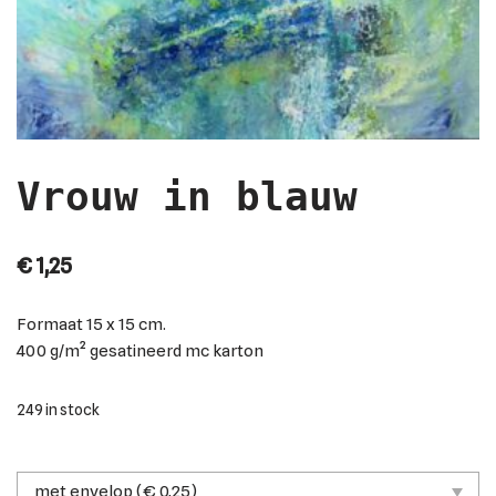
Vrouw in blauw
€
1,25
Formaat
15 x 15 cm.
400 g/m² gesatineerd mc karton
249 in stock