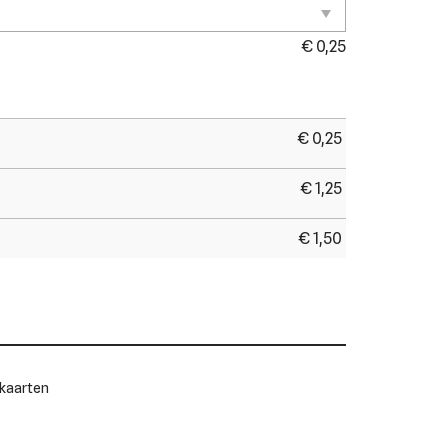
€
0,25
€
0,25
€
1,25
€
1,50
 kaarten