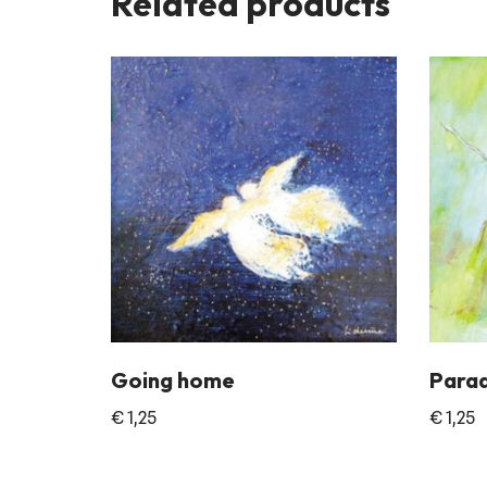
Related products
Going home
Parad
€
1,25
€
1,25