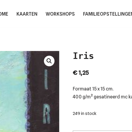
OME
KAARTEN
WORKSHOPS
FAMILIEOPSTELLINGE
Iris
€
1,25
Formaat
15 x 15 cm.
400 g/m² gesatineerd mc k
249 in stock